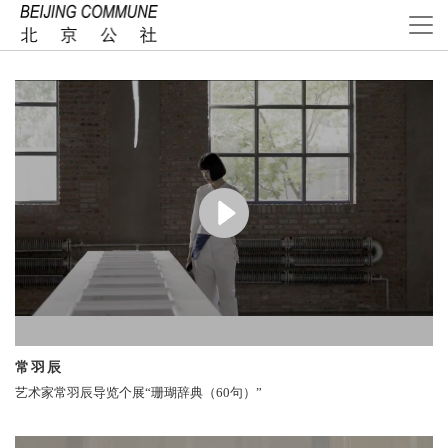
常羽辰
艺术家常羽辰导览个展“珊瑚辞典（60句）”