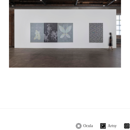
Ocula
Artsy